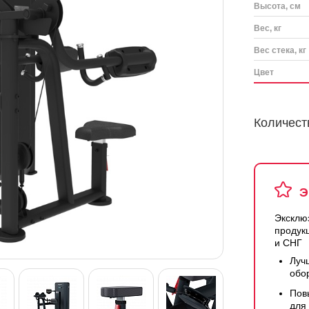
Высота, см
Вес, кг
Вес стека, кг
Цвет
Количест
Э
Эксклю
продук
и СНГ
Луч
обо
Пов
для