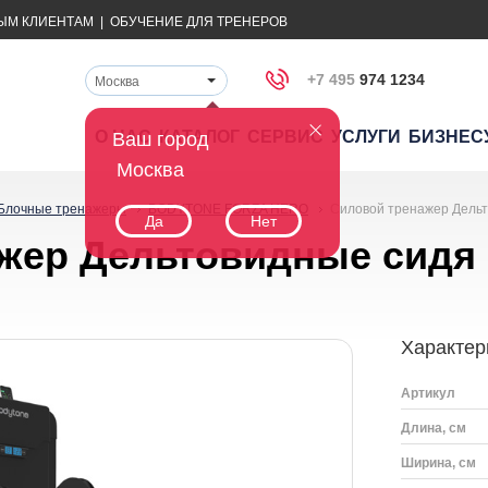
ЫМ КЛИЕНТАМ
|
ОБУЧЕНИЕ ДЛЯ ТРЕНЕРОВ
+7 495
974 1234
Москва
О НАС
КАТАЛОГ
СЕРВИС
УСЛУГИ
БИЗНЕС
Ваш город
Москва
Блочные тренажеры
BODYTONE FORZA HERO
Силовой тренажер Дель
Да
Нет
ажер Дельтовидные сид
Характер
Артикул
Длина, см
Ширина, см