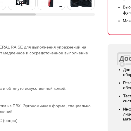
Выс
фун
Мак
RAL RAISE для выполнения упражнений на
т медленное и сосредоточенное выполнение
Дос
Дос
обо
Рег
обс
 и обтянуто искусственной кожей.
Тес
сис
тки из ПВХ. Эргономичная форма, специально
Инф
жнений.
лиц
мат
C (опция).