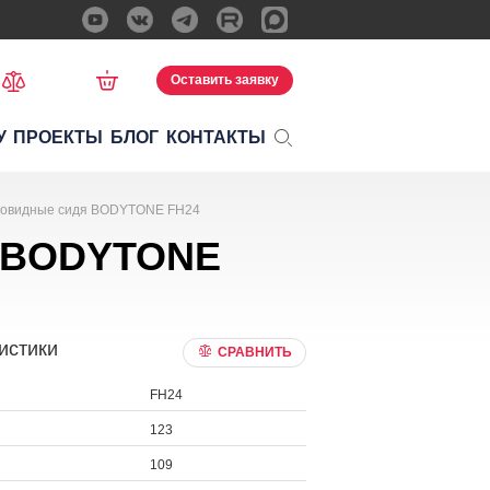
Оставить заявку
У
ПРОЕКТЫ
БЛОГ
КОНТАКТЫ
товидные сидя BODYTONE FH24
я BODYTONE
истики
СРАВНИТЬ
FH24
123
109