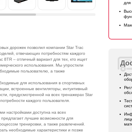
для
Выс
фун
Мак
овых дорожек позволил компании Star Trac
моделей, отвечающих потребностям каждого
ac 8TR – отличный вариант для тех, кто ищет
Дос
мерческого использования. Мы упростили
обходимые пользователю, а также
Дос
обо
обходимые для использования в спортивных
Рег
ации, встроенные вентиляторы, интуитивный
обс
сти, предусмотренной на всех тренажерах Star
 потребности каждого пользователя.
Тес
сис
ми настройками доступна на всех
Инф
а предлагает лучшие возможности для
лиц
роцессом тренировки, а также развлечений.
мат
рать необходимые характеристики и позже