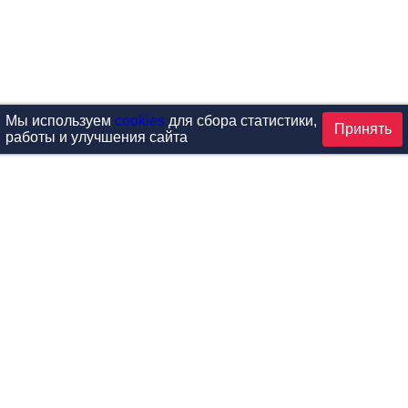
Мы используем
cookies
для сбора статистики,
Принять
работы и улучшения сайта
аталог
ардиотренажеры
Реабилитация и диагностик
иловые тренажеры
Инверсия и растяжка
вободные веса
Детский фитнес
одульные рамы
Мебель для фитнеса