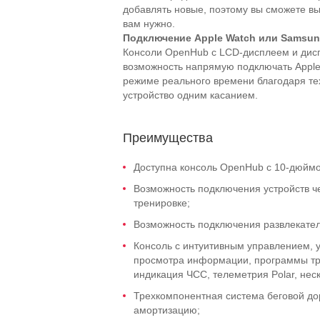
добавлять новые, поэтому вы сможете выби
вам нужно.
Подключение
Apple
Watch
или
Samsun
Консоли OpenHub с LCD-дисплеем и дис
возможность напрямую подключать Apple
режиме реального времени благодаря т
устройство одним касанием.
Преимущества
Доступна консоль OpenHub с 10-дюйм
Возможность подключения устройств че
тренировке;
Возможность подключения развлекате
Консоль с интуитивным управлением, 
просмотра информации, программы тр
индикация ЧСС, телеметрия Polar, нес
Трехкомпонентная система беговой до
амортизацию;