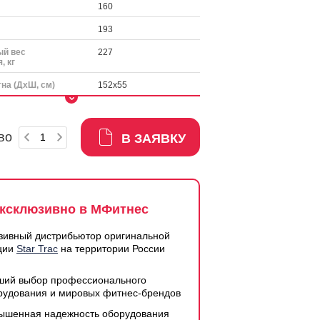
160
193
й вес
227
, кг
на (ДхШ, см)
152х55
во
В ЗАЯВКУ
ксклюзивно в МФитнес
зивный дистрибьютор оригинальной
ции
Star Trac
на территории России
ший выбор профессионального
рудования и мировых фитнес-брендов
ышенная надежность оборудования