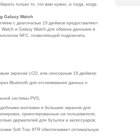
рать только то, что вам нужно, и тогда, когда
g
Galaxy
Watch
плеем с диагональю 19 дюймов предоставляют
 Watch и Galaxy Watch для обмена данными в
ехнологии NFC, позволяющей подключить
овым экраном LCD, или сенсорным 19 дюймов;
рез Bluetooth для отслеживания данных о
льной системы PVS;
удобными кнопками и большим экраном для
енировок, ориентированные на пользователя,
колько держателей для бутылок и аксессуаров;
рожки Soft Trac 8TR обеспечивает оптимальную