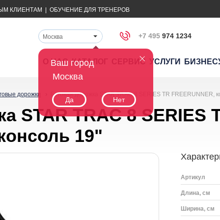
ЫМ КЛИЕНТАМ
|
ОБУЧЕНИЕ ДЛЯ ТРЕНЕРОВ
+7 495
974 1234
Москва
О НАС
КАТАЛОГ
СЕРВИС
УСЛУГИ
БИЗНЕС
Ваш город
Москва
говые дорожки
Беговая дорожка STAR TRAC 8 SERIES TR FREERUNNER, ко
Да
Нет
ка STAR TRAC 8 SERIES 
онсоль 19"
Характер
Артикул
Длина, см
Ширина, см