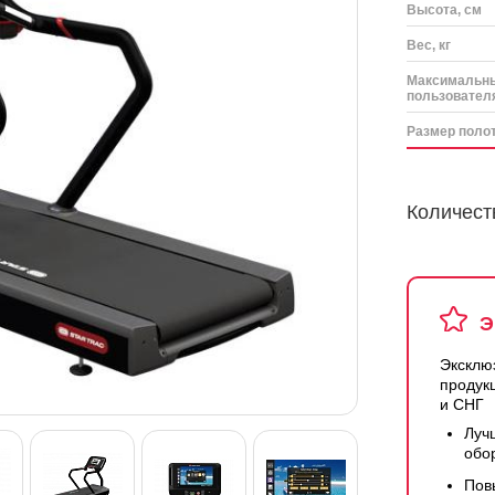
Высота, см
Вес, кг
Максимальны
пользователя
Размер полот
Количест
Э
Эксклю
продук
и СНГ
Луч
обо
Пов