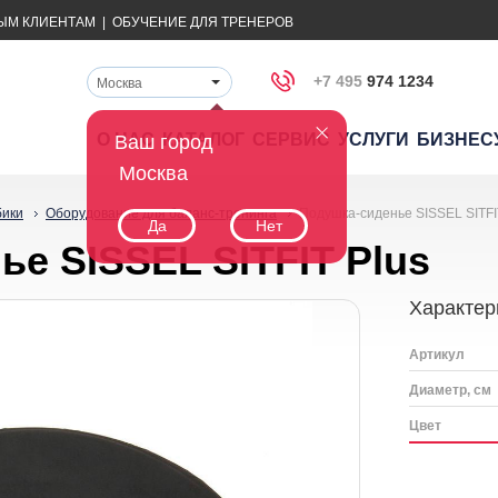
ЫМ КЛИЕНТАМ
|
ОБУЧЕНИЕ ДЛЯ ТРЕНЕРОВ
+7 495
974 1234
Москва
О НАС
КАТАЛОГ
СЕРВИС
УСЛУГИ
БИЗНЕС
Ваш город
Москва
бики
Оборудование для баланс-тренинга
Подушка-сиденье SISSEL SITFI
Да
Нет
е SISSEL SITFIT Plus
Характер
Артикул
Диаметр, см
Цвет