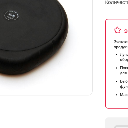
Количест
Э
Эксклю
продук
Луч
обо
Пов
для
Выс
фун
Мак