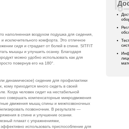
Дос
Дос
обо
Рег
обс
это наполненная воздухом подушка для сидения,
 и исключительного комфорта. Это отличное
Тес
сис
ожении сидя и страдает от болей в спине. SITFIT
отать мышцы и улучшить осанку. Благодаря
Инф
родукт можно удобно использовать как для
лиц
просто повернув его на 180°.
мат
или динамическое) сидение для профилактики
х, кому приходится много сидеть в своей
ле. Когда человек сидит на нестабильной
янно совершать компенсаторные микродвижения
атные движения мышц спины и межпозвоночных
билизировать позвоночник. В результате —
ряжения в спине и улучшение осанки.
олезный плакат с упражнениями,
 эффективно использовать приспособление для