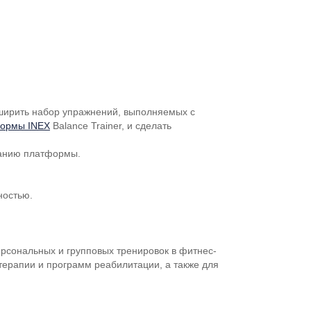
ширить набор упражнений, выполняемых с
формы INEX
Balance Trainer, и сделать
ванию платформы.
ностью.
сональных и групповых тренировок в фитнес-
 терапии и программ реабилитации, а также для