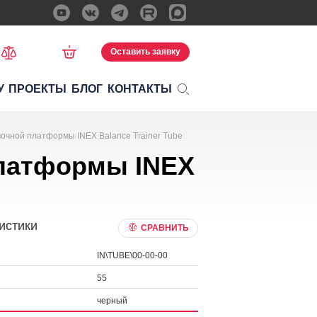
Оставить заявку
У
ПРОЕКТЫ
БЛОГ
КОНТАКТЫ
очной платформы INEX Balance Trainer Tube
латформы INEX
истики
СРАВНИТЬ
IN\TUBE\00-00-00
55
черный