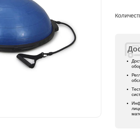
Количест
Дос
Дос
обо
Рег
обс
Тес
сис
Инф
лиц
мат