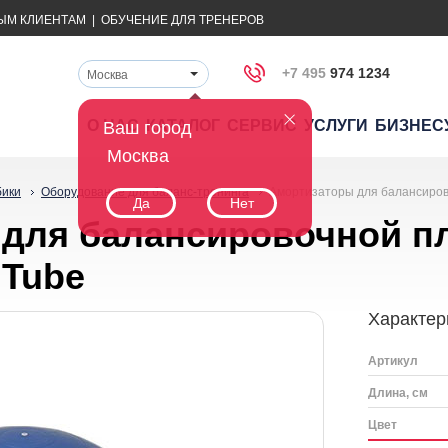
ЫМ КЛИЕНТАМ
|
ОБУЧЕНИЕ ДЛЯ ТРЕНЕРОВ
+7 495
974 1234
Москва
О НАС
КАТАЛОГ
СЕРВИС
УСЛУГИ
БИЗНЕС
Ваш город
Москва
бики
Оборудование для баланс-тренинга
Амортизаторы для балансиров
Да
Нет
 для балансировочной п
 Tube
Характер
Артикул
Длина, см
Цвет