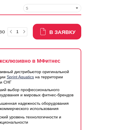
S
во
В ЗАЯВКУ
ксклюзивно в МФитнес
зивный дистрибьютор оригинальной
ции
Sprint Aquatics
на территории
 и СНГ
ший выбор профессионального
рудования и мировых фитнес-брендов
ышенная надежность оборудования
 коммерческого использования
окий уровень технологичности и
кциональности