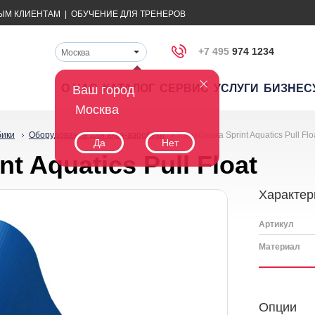
ЫМ КЛИЕНТАМ
|
ОБУЧЕНИЕ ДЛЯ ТРЕНЕРОВ
+7 495
974 1234
Москва
О НАС
КАТАЛОГ
СЕРВИС
УСЛУГИ
БИЗНЕС
Ваш город
Москва
бики
Оборудование для аква-аэробики
Калабашка Sprint Aquatics Pull Flo
Да
Нет
t Aquatics Pull Float
Характер
Артикул
Материал
Опции