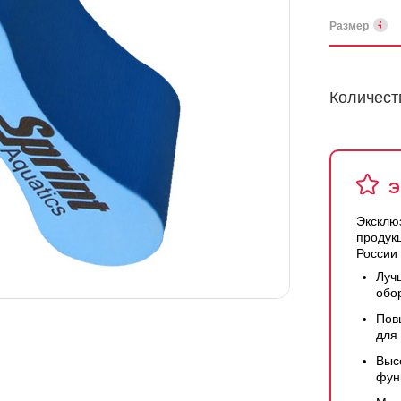
Размер
Количест
Э
Эксклю
продук
России
Луч
обо
Пов
для
Выс
фун