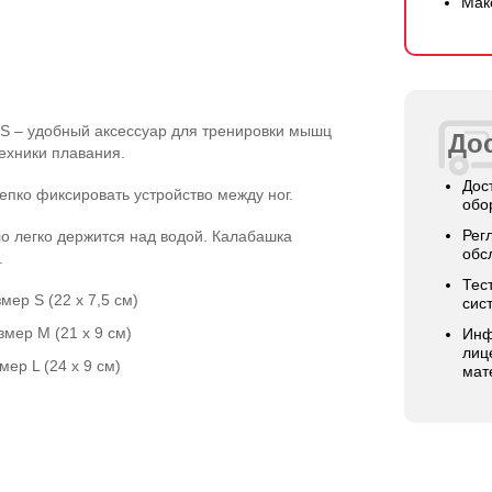
Мак
S – удобный аксессуар для тренировки мышц
Дос
ехники плавания.
Дос
епко фиксировать устройство между ног.
обо
Рег
о легко держится над водой. Калабашка
обс
.
Тес
мер S (22 x 7,5 см)
сис
змер M (21 х 9 см)
Инф
лиц
мер L (24 х 9 см)
мат