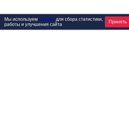
Мы используем
cookies
для сбора статистики,
Принять
работы и улучшения сайта
Проекты
Каталог
Новости
Контакты
©1999-2026 МФитнес. Все права защищены.
Разработка сайта —
студия «Сибирикс»