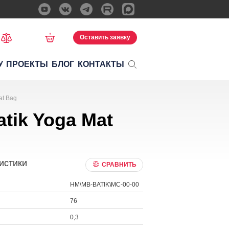
Оставить заявку
У
ПРОЕКТЫ
БЛОГ
КОНТАКТЫ
at Bag
ik Yoga Mat
истики
СРАВНИТЬ
HM\MB-BATIK\MC-00-00
76
0,3