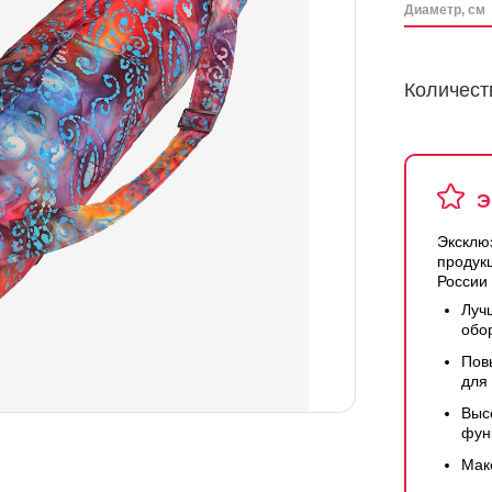
Диаметр, см
Количест
Э
Эксклю
продук
России
Луч
обо
Пов
для
Выс
фун
Мак