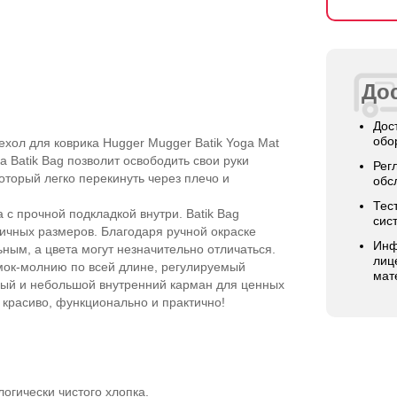
Дос
Дос
обо
ехол для коврика Hugger Mugger Batik Yoga Mat
а Batik Bag позволит освободить свои руки
Рег
торый легко перекинуть через плечо и
обс
Тес
 с прочной подкладкой внутри. Batik Bag
сис
ичных размеров. Благодаря ручной окраске
Инф
ным, а цвета могут незначительно отличаться.
лиц
амок-молнию по всей длине, регулируемый
мат
ный и небольшой внутренний карман для ценных
о красиво, функционально и практично!
огически чистого хлопка.