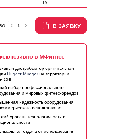
19
во
В ЗАЯВКУ
ксклюзивно в МФитнес
зивный дистрибьютор оригинальной
ции
Hugger Mugger
на территории
 и СНГ
ший выбор профессионального
рудования и мировых фитнес-брендов
ышенная надежность оборудования
 коммерческого использования
окий уровень технологичности и
кциональности
симальная отдача от использования