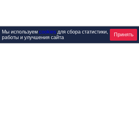
Мы используем
cookies
для сбора статистики,
Принять
работы и улучшения сайта
аталог
ардиотренажеры
Реабилитация и диагностик
иловые тренажеры
Инверсия и растяжка
вободные веса
Детский фитнес
одульные рамы
Мебель для фитнеса
илатес
Б/У тренажеры