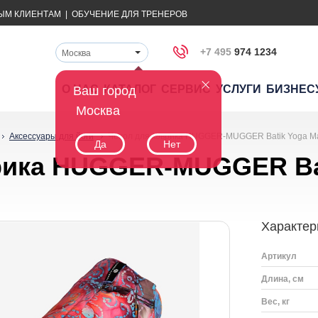
ЫМ КЛИЕНТАМ
|
ОБУЧЕНИЕ ДЛЯ ТРЕНЕРОВ
+7 495
974 1234
Москва
О НАС
КАТАЛОГ
СЕРВИС
УСЛУГИ
БИЗНЕС
Ваш город
Москва
Аксессуары для йоги
Чехол для коврика HUGGER-MUGGER Batik Yoga M
Да
Нет
рика HUGGER-MUGGER Bat
Характер
Артикул
Длина, см
Вес, кг