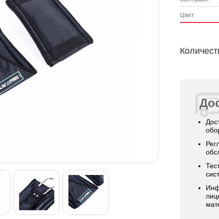
Цвет
Количест
Дос
Дос
обо
Рег
обс
Тес
сис
Инф
лиц
мат