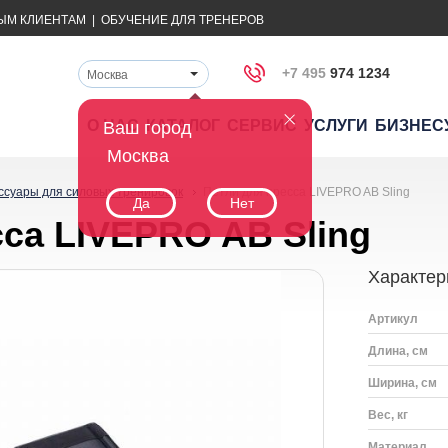
ЫМ КЛИЕНТАМ
|
ОБУЧЕНИЕ ДЛЯ ТРЕНЕРОВ
+7 495
974 1234
Москва
О НАС
КАТАЛОГ
СЕРВИС
УСЛУГИ
БИЗНЕС
Ваш город
Москва
ссуары для силовых тренировок
Петли для пресса LIVEPRO AB Sling
Да
Нет
са LIVEPRO AB Sling
Характер
Артикул
Длина, см
Ширина, см
Вес, кг
Материал