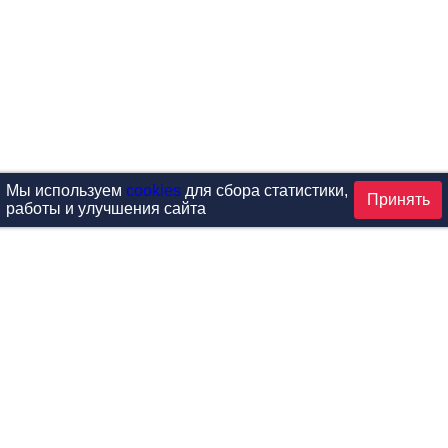
Мы используем
cookies
для сбора статистики,
Принять
работы и улучшения сайта
аталог
ардиотренажеры
Реабилитация и диагностик
иловые тренажеры
Инверсия и растяжка