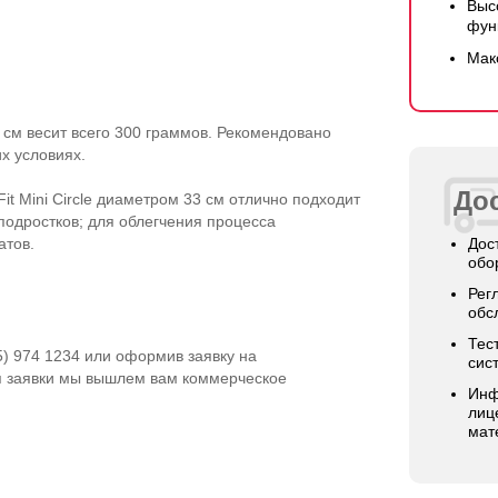
Выс
фун
Мак
 см весит всего 300 граммов. Рекомендовано
х условиях.
Дос
Fit
Mini Circle диаметром 33 см отлично подходит
подростков; для облегчения процесса
атов.
Дос
обо
Рег
обс
Тес
5) 974 1234 или оформив заявку на
сис
я заявки мы вышлем вам коммерческое
Инф
лиц
мат