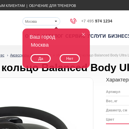
ЫМ КЛИЕНТАМ
|
ОБУЧЕНИЕ ДЛЯ ТРЕНЕРОВ
+7 495
974 1234
Москва
О НАС
КАТАЛОГ
СЕРВИС
УСЛУГИ
БИЗНЕС
Ваш город
Москва
тес
Аксессуары для пилатес
Изoтoничecкoe кoльцo Balanced Body Ultra Li
Да
Нет
кoльцo Balanced Body Ultr
Характер
Артикул
Вес, кг
Диаметр, см
Цвет