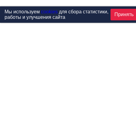
Мы используем
cookies
для сбора статистики,
Принять
работы и улучшения сайта
Проекты
Каталог
Новости
Контакты
©1999-2026 МФитнес. Все права защищены.
Разработка сайта —
студия «Сибирикс»