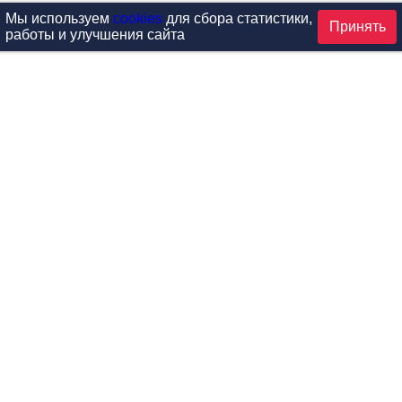
Мы используем
cookies
для сбора статистики,
Принять
работы и улучшения сайта
аталог
ардиотренажеры
Реабилитация и диагностик
иловые тренажеры
Инверсия и растяжка
вободные веса
Детский фитнес
одульные рамы
Мебель для фитнеса
илатес
Б/У тренажеры
эробика
Выставочное оборудование
ога
Запчасти для тренажеров
ункциональный тренинг
Контроль доступа (СКУД)