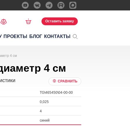
Оставить заявку
У
ПРОЕКТЫ
БЛОГ
КОНТАКТЫ
аметр 4 см
диаметр 4 см
истики
СРАВНИТЬ
TG\465450\04-00-00
0,025
4
синий