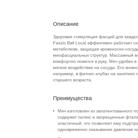
Описание
Здоровая стимуляция фасций для каждо
Faszio Ball Local эффективно работает с
метаболизм, защищая кровеносно-сосуди
миофасциальных структур. Массажный мяч
комфортно ложится в руку. Мяч удобен в
мягкое воздействие на сосуды. Его можн
например, в фитнес-клубах на занятиях 
старшего возраста.
Преимущества
Мяч изготовлен из запатентованного п
содержит латекс и запрещенные фталат
эластичный, что позволяет ему подстр
одновременно оказывание давление н