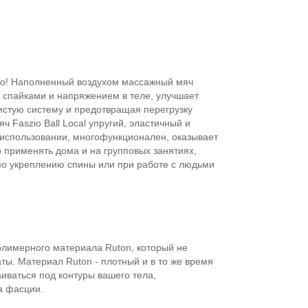
го! Наполненный воздухом массажный мяч
о спайками и напряжением в теле, улучшает
стую систему и предотвращая перегрузку
 Faszio Ball Local упругий, эластичный и
 использовании, многофункционален, оказывает
о применять дома и на групповых занятиях,
по укреплению спины или при работе с людьми
олимерного материала Ruton, который не
ы. Материал Ruton - плотный и в то же время
аиваться под контуры вашего тела,
а фасции.