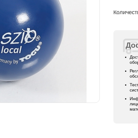
Количест
Дос
Дос
обо
Рег
обс
Тес
сис
Инф
лиц
мат